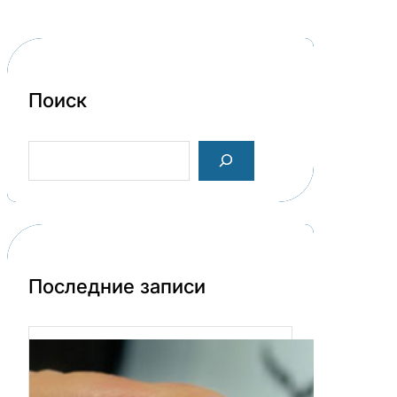
Поиск
S
e
a
r
c
h
Последние записи