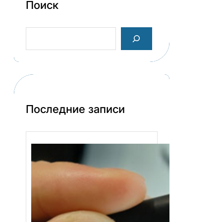
Поиск
S
e
a
r
c
h
Последние записи