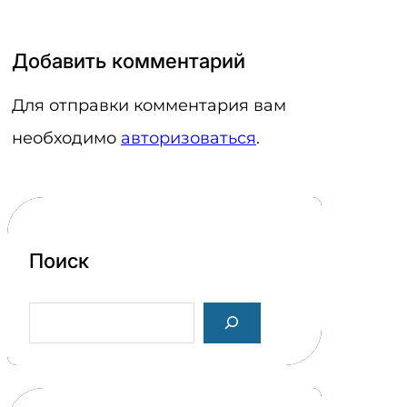
Добавить комментарий
Для отправки комментария вам
необходимо
авторизоваться
.
Поиск
S
e
a
r
c
h