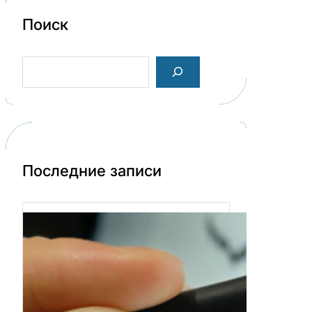
Поиск
S
e
a
r
c
h
Последние записи