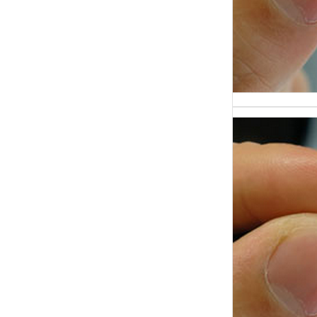
Терми
на по
отраж
проце
разго
Какие
задаю
лжи: 
практ
Один 