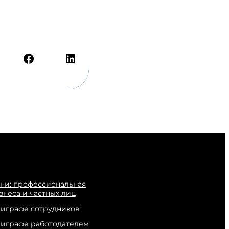
Facebook
LinkedIn
ни: профессиональная
знеса и частных лиц
лиграфе сотрудников
лиграфе работодателем