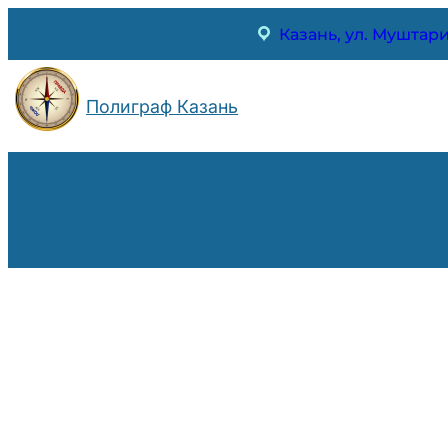
Перейти
Казань, ул. Муштари
к
содержимому
Полиграф Казань