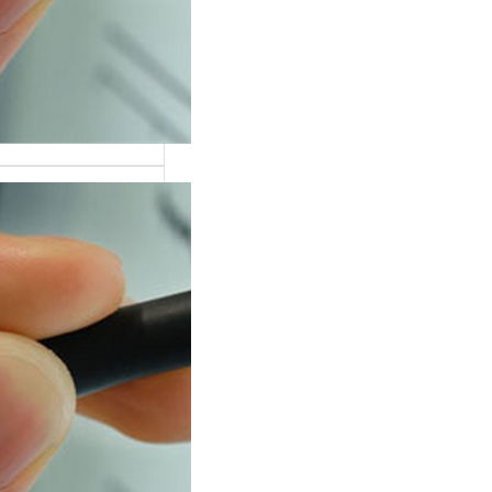
н «исследование
лиграфе» точнее
ает суть
дуры, чем
ворное…
 вопросы
т на детекторе
от теории к
ике
из самых частых