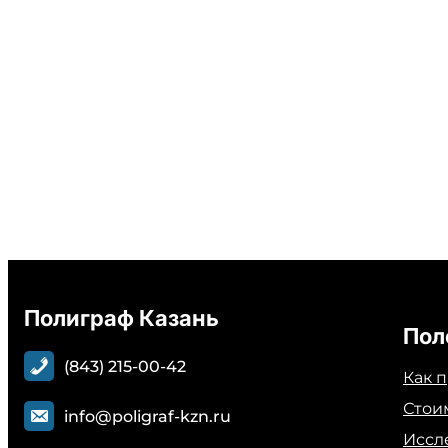
Полиграф Казань
Пол
(843) 215-00-42
Как 
Стои
info@poligraf-kzn.ru
Иссл