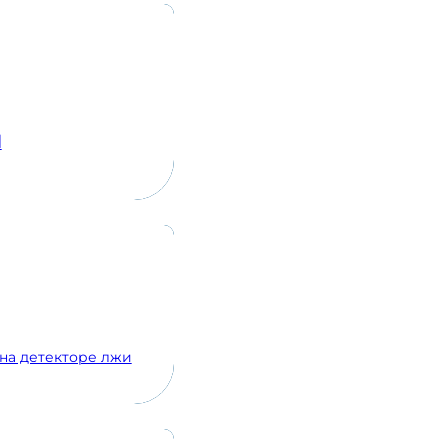
d
на детекторе лжи