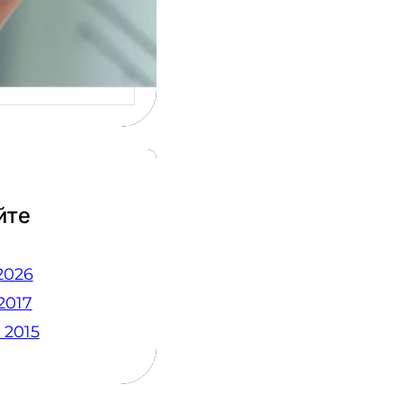
сов у людей,
ящихся к
рке…
йте
2026
2017
 2015