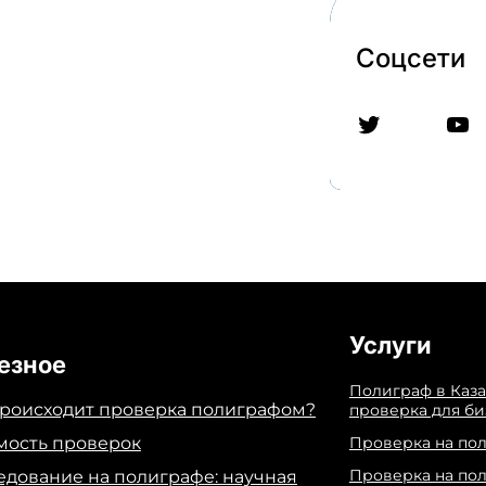
Соцсети
Twitter
YouTube
Услуги
езное
Полиграф в Каза
происходит проверка полиграфом?
проверка для би
мость проверок
Проверка на по
Проверка на по
едование на полиграфе: научная