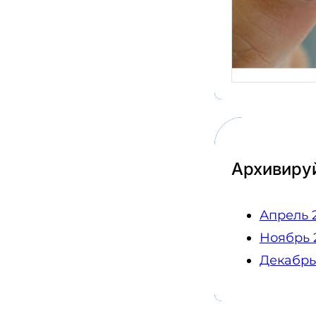
вопро
готов
прове
Архивиру
Апрель 
Ноябрь 
Декабрь