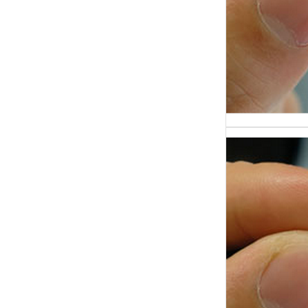
и час
В сов
где д
стано
главн
Иссле
полиг
основ
практ
прим