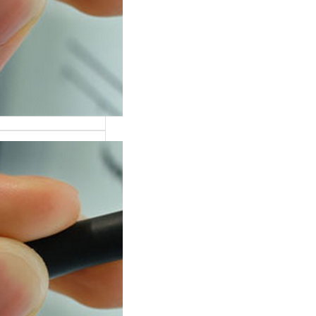
тных лиц
ременном мире,
оверие
вится одной из
ых ценностей,…
дование на
рафе: научная
а и
ическое
енение