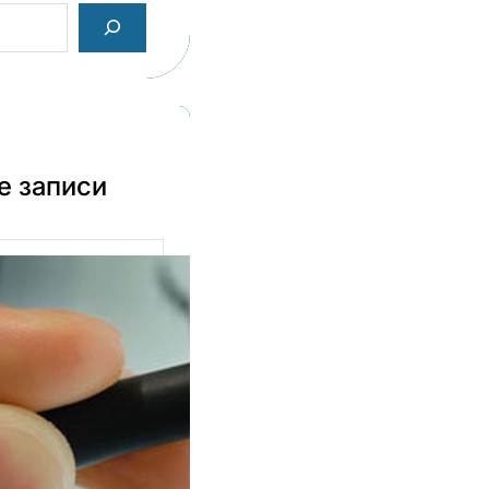
е записи
раф в Казани:
ессиональная
рка для бизнеса