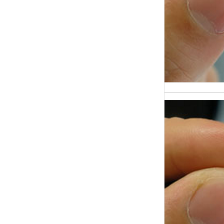
и час
В сов
где д
стано
главн
Иссле
полиг
основ
практ
прим