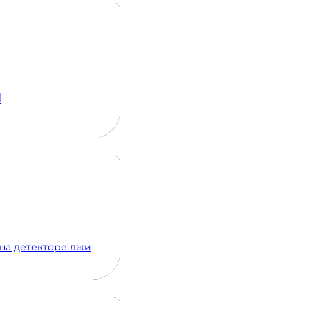
d
на детекторе лжи