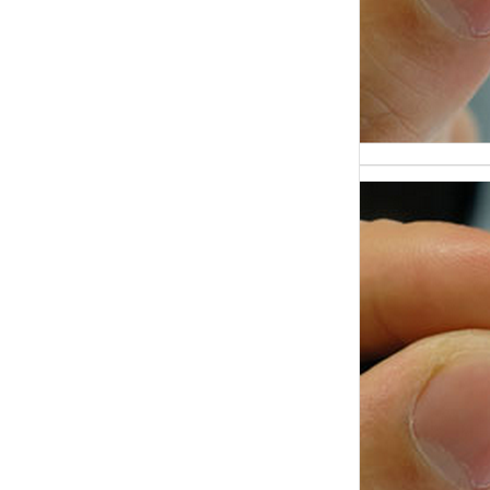
Терми
на по
отраж
проце
разго
Какие
задаю
лжи: 
практ
Один 