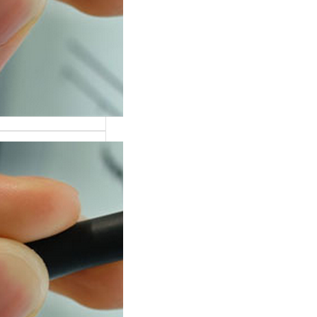
тных лиц
ременном мире,
оверие
вится одной из
ых ценностей,…
дование на
рафе: научная
а и
ическое
енение