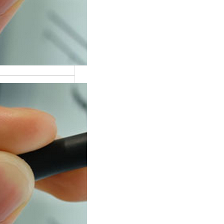
н «исследование
лиграфе» точнее
ает суть
дуры, чем
ворное…
 вопросы
т на детекторе
от теории к
ике
из самых частых