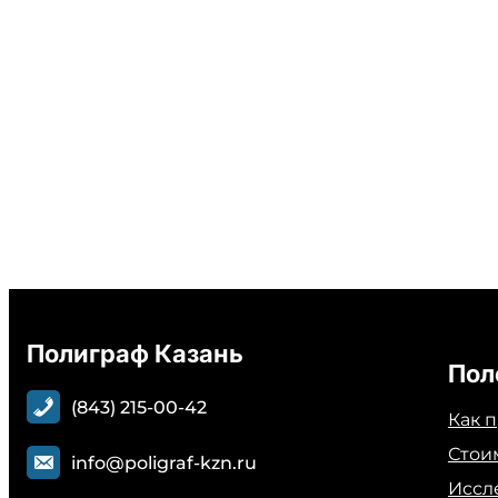
Полиграф Казань
Пол
(843) 215-00-42
Как 
Стои
info@poligraf-kzn.ru
Иссл