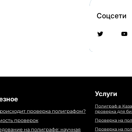
Соцсети
Twitter
YouTube
Услуги
езное
Полиграф в Каза
происходит проверка полиграфом?
проверка для би
мость проверок
Проверка на по
Проверка на по
едование на полиграфе: научная