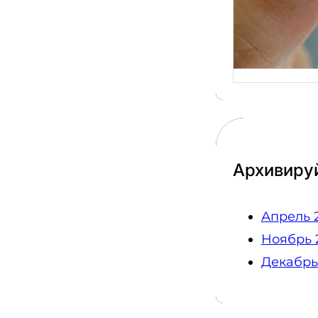
вопро
готов
прове
Архивиру
Апрель 
Ноябрь 
Декабрь