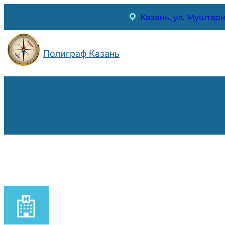
Перейти
Казань, ул. Муштари
к
содержимому
Полиграф Казань