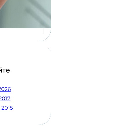
сов у людей,
ящихся к
рке…
йте
2026
2017
 2015