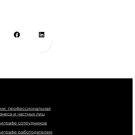
Facebook
LinkedIn
ни: профессиональная
знеса и частных лиц
лиграфе сотрудников
лиграфе работодателем