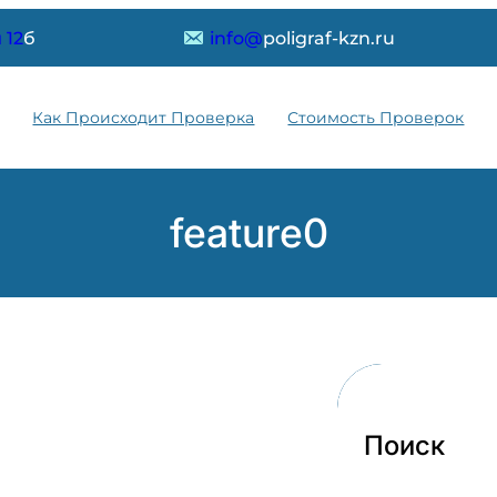
 12
б
info@
poligraf-kzn.ru
Как Происходит Проверка
Стоимость Проверок
feature0
Поиск