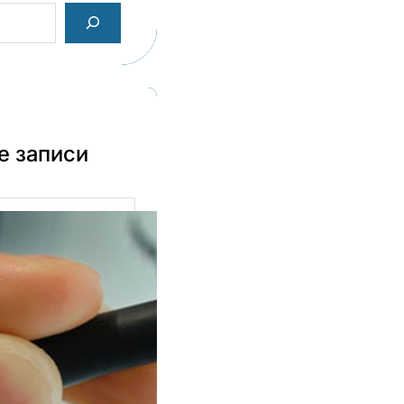
е записи
раф в Казани:
ессиональная
рка для бизнеса