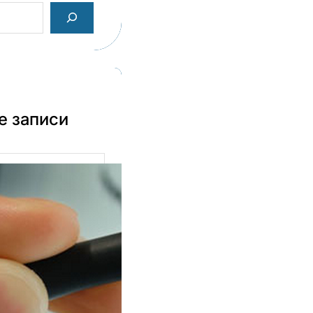
е записи
раф в Казани:
ессиональная
рка для бизнеса