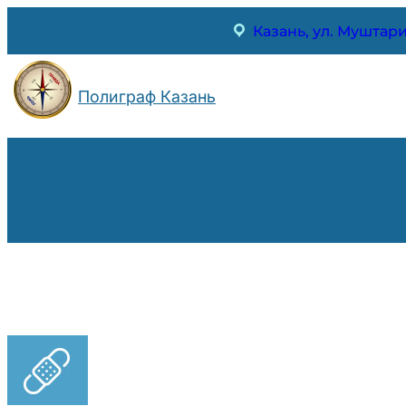
Перейти
Казань, ул. Муштари
к
содержимому
Полиграф Казань