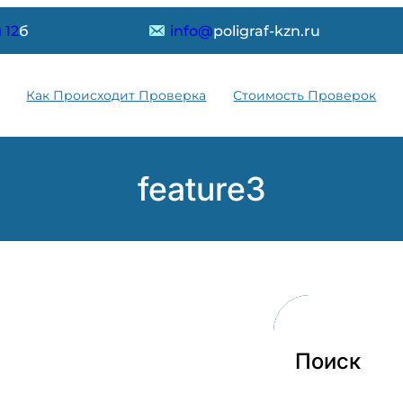
 12
б
info@
poligraf-kzn.ru
Как Происходит Проверка
Стоимость Проверок
feature3
Поиск