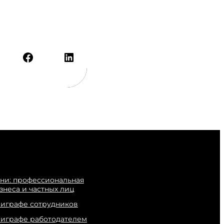
Facebook
LinkedIn
ни: профессиональная
знеса и частных лиц
лиграфе сотрудников
лиграфе работодателем