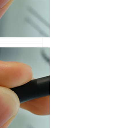
н «исследование
лиграфе» точнее
ает суть
дуры, чем
ворное…
 вопросы
т на детекторе
от теории к
ике
из самых частых