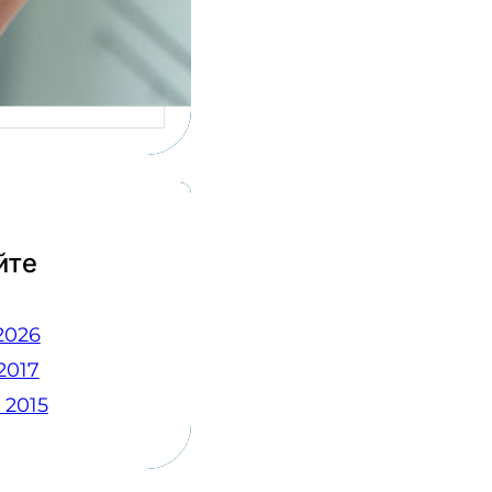
сов у людей,
ящихся к
рке…
йте
2026
2017
 2015