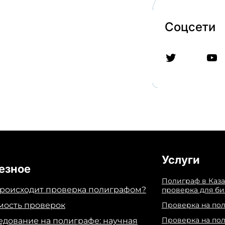
Соцсети
Twitter
YouTube
Услуги
езное
Полиграф в Каза
происходит проверка полиграфом?
проверка для би
мость проверок
Проверка на по
Проверка на по
едование на полиграфе: научная