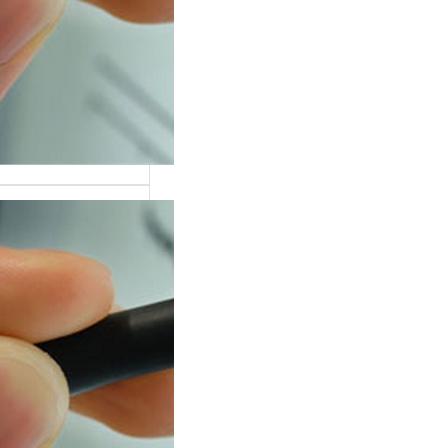
тных лиц
ременном мире,
оверие
вится одной из
ых ценностей,…
дование на
рафе: научная
а и
ическое
енение