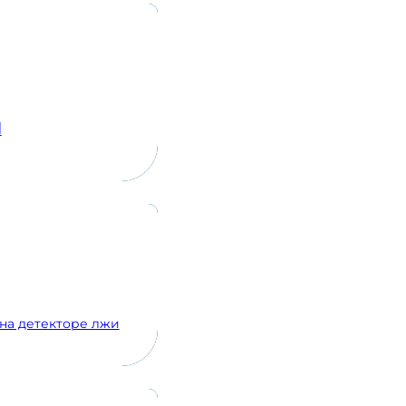
d
на детекторе лжи