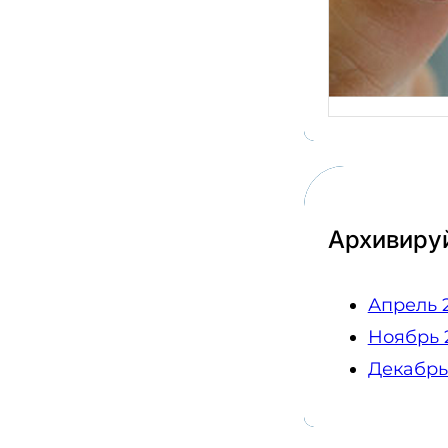
вопро
готов
прове
Архивиру
Апрель 
Ноябрь 
Декабрь