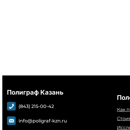
Полиграф Казань
Пол
(843) 215-00-42
Как 
Стои
info@poligraf-kzn.ru
Иссл