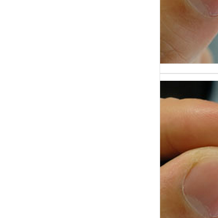
Терми
на по
отраж
проце
разго
Какие
задаю
лжи: 
практ
Один 