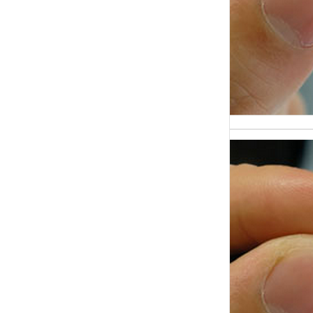
и час
В сов
где д
стано
главн
Иссле
полиг
основ
практ
прим