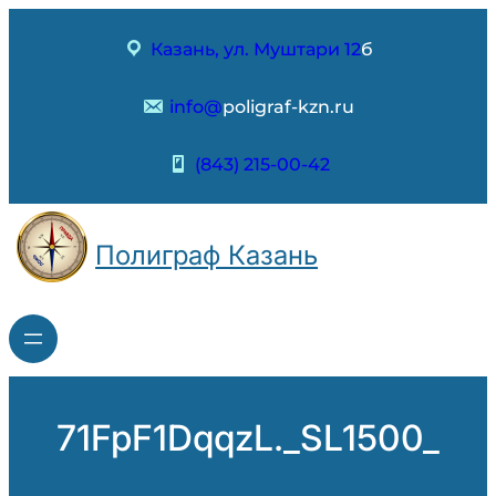
Перейти
к
Казань, ул. Муштари 12
б
содержимому
info@
poligraf-kzn.ru
(843) 215-00-42
Полиграф Казань
71FpF1DqqzL._SL1500_