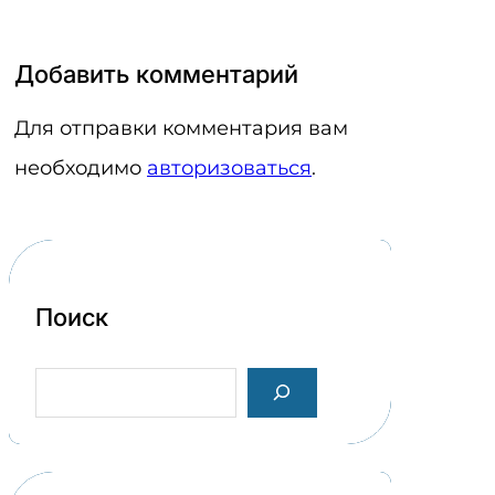
Добавить комментарий
Для отправки комментария вам
необходимо
авторизоваться
.
Поиск
S
e
a
r
c
h