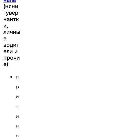
(няни,
гувер
нантк
и,
личны
е
водит
ели и
прочи
е)
п
р
и
ч
и
н
ы