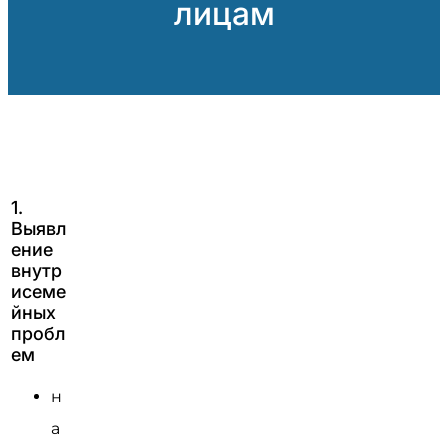
лицам
1.
Выявл
ение
внутр
исеме
йных
пробл
ем
н
а