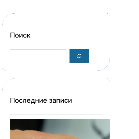
Поиск
S
e
a
r
c
h
Последние записи