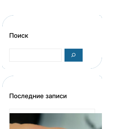
Поиск
S
e
a
r
c
h
Последние записи