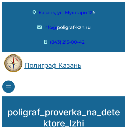
Перейти
к
Казань, ул. Муштари 12
б
содержимому
info@
poligraf-kzn.ru
(843) 215-00-42
Полиграф Казань
poligraf_proverka_na_dete
ktore_lzhi